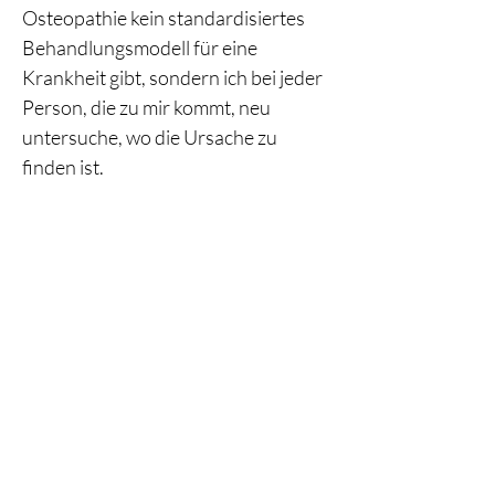
Osteopathie kein standardisiertes
Behandlungsmodell für eine
Krankheit gibt, sondern ich bei jeder
Person, die zu mir kommt, neu
untersuche, wo die Ursache zu
finden ist.
Für mich ist die Osteopathie eine tolle
Möglichkeit, um Menschen in allen
Altersklassen und Lebenslagen auf
ihrem Weg zu mehr Gesundheit und
Beschwerdefreiheit zu begleiten.
Dieser Weg ist jedes Mal so
individuell wie der Mensch, der zu mir
in die Praxis kommt.