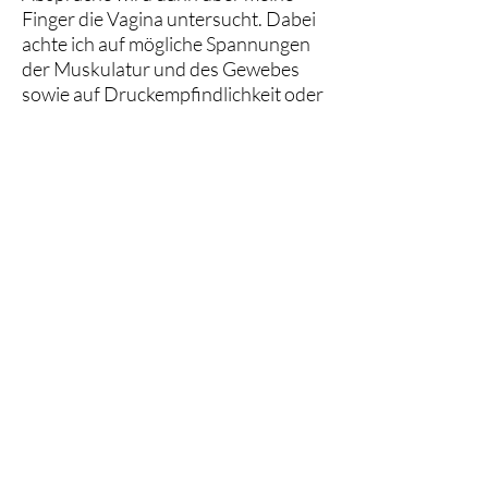
Finger die Vagina untersucht. Dabei
achte ich auf mögliche Spannungen
der Muskulatur und des Gewebes
sowie auf Druckempfindlichkeit oder
Bewegungseinschränkungen.
Vor jeder vaginalen Untersuchung
findet ein ausführliches Gespräch
statt, während dem ich alle
Einzelheiten nochmals erkläre. Es
wird nur dann untersucht und
behandelt, wenn du damit
einverstanden bist.
zurück
Sophia Däschle (M.Sc. Osteopathie)
daeschle.osteopathie@gmail.com
/
Tel.: 0152/38027229